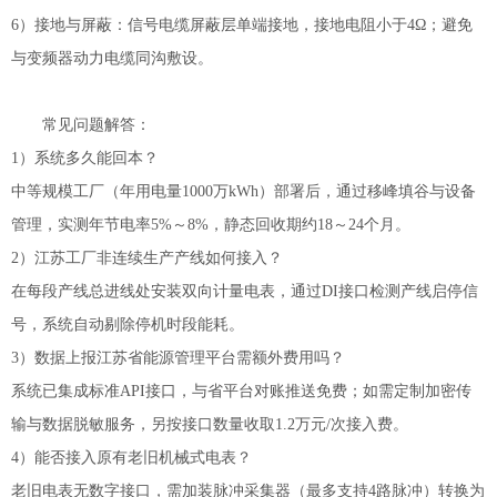
6）接地与屏蔽：信号电缆屏蔽层单端接地，接地电阻小于4Ω；避免
与变频器动力电缆同沟敷设。
常见问题解答：
1）系统多久能回本？
中等规模工厂（年用电量1000万kWh）部署后，通过移峰填谷与设备
管理，实测年节电率5%～8%，静态回收期约18～24个月。
2）江苏工厂非连续生产产线如何接入？
在每段产线总进线处安装双向计量电表，通过DI接口检测产线启停信
号，系统自动剔除停机时段能耗。
3）数据上报江苏省能源管理平台需额外费用吗？
系统已集成标准API接口，与省平台对账推送免费；如需定制加密传
输与数据脱敏服务，另按接口数量收取1.2万元/次接入费。
4）能否接入原有老旧机械式电表？
老旧电表无数字接口，需加装脉冲采集器（最多支持4路脉冲）转换为