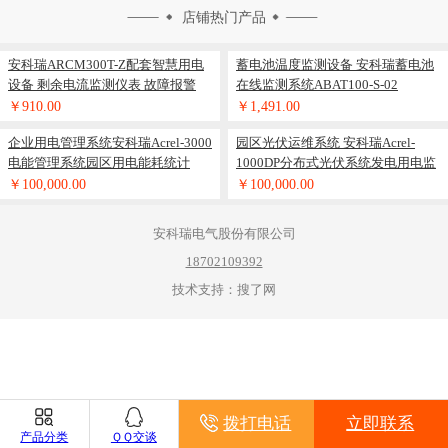
店铺热门产品
安科瑞ARCM300T-Z配套智慧用电
蓄电池温度监测设备 安科瑞蓄电池
设备 剩余电流监测仪表 故障报警
在线监测系统ABAT100-S-02
￥910.00
￥1,491.00
企业用电管理系统安科瑞Acrel-3000
园区光伏运维系统 安科瑞Acrel-
电能管理系统园区用电能耗统计
1000DP分布式光伏系统发电用电监
测
￥100,000.00
￥100,000.00
安科瑞电气股份有限公司
18702109392
技术支持：搜了网
拨打电话
立即联系
产品分类
ＱＱ交谈